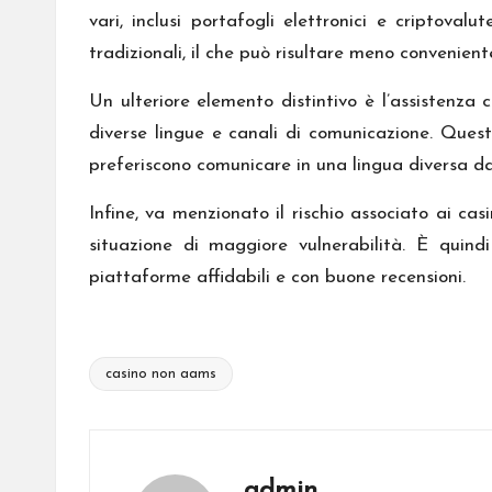
vari, inclusi portafogli elettronici e criptovalu
in
tradizionali, il che può risultare meno convenient
a
Un ulteriore elemento distintivo è l’assistenza 
diverse lingue e canali di comunicazione. Que
preferiscono comunicare in una lingua diversa dal
Infine, va menzionato il rischio associato ai ca
situazione di maggiore vulnerabilità. È quind
piattaforme affidabili e con buone recensioni.
casino non aams
Tags:
admin