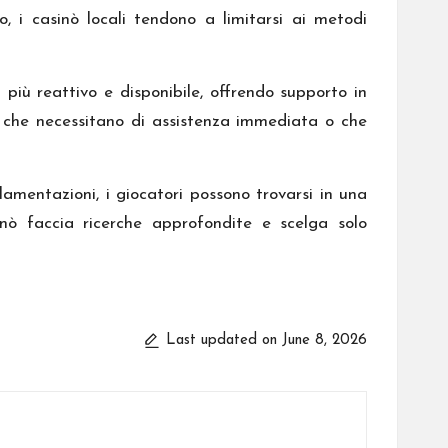
nto, i casinò locali tendono a limitarsi ai metodi
 più reattivo e disponibile, offrendo supporto in
 che necessitano di assistenza immediata o che
lamentazioni, i giocatori possono trovarsi in una
inò faccia ricerche approfondite e scelga solo
Last updated on June 8, 2026