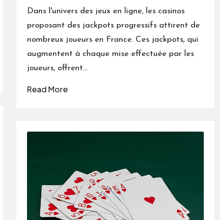
by
Dans l'univers des jeux en ligne, les casinos
proposant des jackpots progressifs attirent de
nombreux joueurs en France. Ces jackpots, qui
augmentent à chaque mise effectuée par les
joueurs, offrent…
Read More