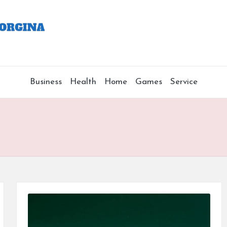
Business
Health
Home
Games
Service