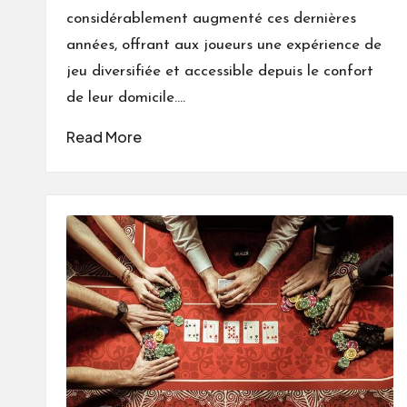
considérablement augmenté ces dernières
années, offrant aux joueurs une expérience de
jeu diversifiée et accessible depuis le confort
de leur domicile.…
Read More