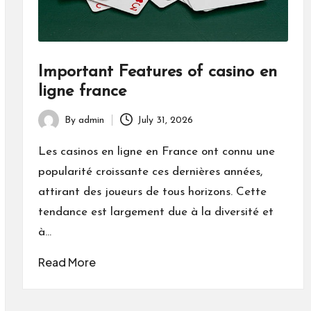
Important Features of casino en
ligne france
By
admin
July 31, 2026
Posted
by
Les casinos en ligne en France ont connu une
popularité croissante ces dernières années,
attirant des joueurs de tous horizons. Cette
tendance est largement due à la diversité et
à…
Read More