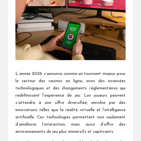
e
B
y
g
e
o
r
L’année 2026 s’annonce comme un tournant majeur pour
g
le secteur des casinos en ligne, avec des avancées
technologiques et des changements réglementaires qui
in
redéfinissent l’expérience de jeu. Les joueurs peuvent
a
s’attendre à une offre diversifiée, enrichie par des
innovations telles que la réalité virtuelle et l’intelligence
artificielle. Ces technologies permettent non seulement
d’améliorer l’interaction, mais aussi d’offrir des
environnements de jeu plus immersifs et captivants.