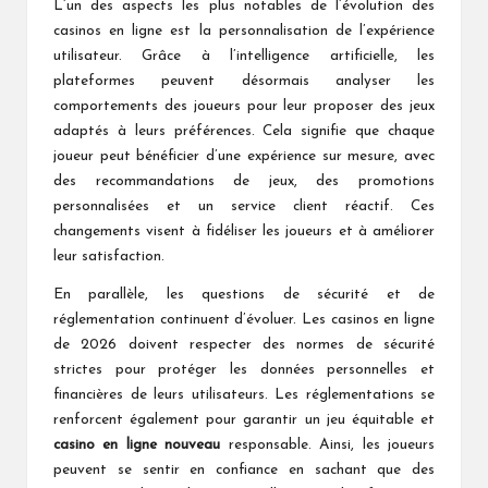
L’un des aspects les plus notables de l’évolution des
casinos en ligne est la personnalisation de l’expérience
utilisateur. Grâce à l’intelligence artificielle, les
plateformes peuvent désormais analyser les
comportements des joueurs pour leur proposer des jeux
adaptés à leurs préférences. Cela signifie que chaque
joueur peut bénéficier d’une expérience sur mesure, avec
des recommandations de jeux, des promotions
personnalisées et un service client réactif. Ces
changements visent à fidéliser les joueurs et à améliorer
leur satisfaction.
En parallèle, les questions de sécurité et de
réglementation continuent d’évoluer. Les casinos en ligne
de 2026 doivent respecter des normes de sécurité
strictes pour protéger les données personnelles et
financières de leurs utilisateurs. Les réglementations se
renforcent également pour garantir un jeu équitable et
casino en ligne nouveau
responsable. Ainsi, les joueurs
peuvent se sentir en confiance en sachant que des