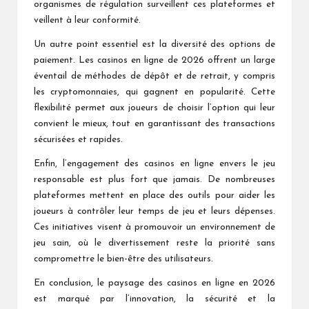
organismes de régulation surveillent ces plateformes et
veillent à leur conformité.
Un autre point essentiel est la diversité des options de
paiement. Les casinos en ligne de 2026 offrent un large
éventail de méthodes de dépôt et de retrait, y compris
les cryptomonnaies, qui gagnent en popularité. Cette
flexibilité permet aux joueurs de choisir l’option qui leur
convient le mieux, tout en garantissant des transactions
sécurisées et rapides.
Enfin, l’engagement des casinos en ligne envers le jeu
responsable est plus fort que jamais. De nombreuses
plateformes mettent en place des outils pour aider les
joueurs à contrôler leur temps de jeu et leurs dépenses.
Ces initiatives visent à promouvoir un environnement de
jeu sain, où le divertissement reste la priorité sans
compromettre le bien-être des utilisateurs.
En conclusion, le paysage des casinos en ligne en 2026
est marqué par l’innovation, la sécurité et la