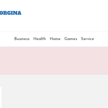
Business
Health
Home
Games
Service