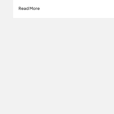
in
Read More
a