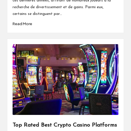
ces dernières années, attirant de nombreux joueurs à la
recherche de divertissement et de gains. Parmi eux,
certains se distinguent par…
Read More
Top Rated Best Crypto Casino Platforms