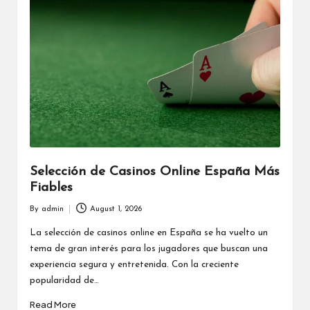
e
B
y
g
e
o
r
Selección de Casinos Online España Más
g
Fiables
in
By
admin
August 1, 2026
Posted
a
by
La selección de casinos online en España se ha vuelto un
tema de gran interés para los jugadores que buscan una
experiencia segura y entretenida. Con la creciente
popularidad de…
Read More