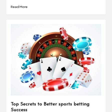
Read More
Top Secrets to Better sports betting
Success