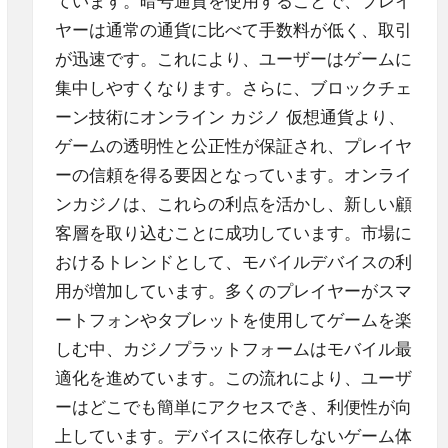
ています。暗号通貨を使用することで、プレイ
ヤーは通常の通貨に比べて手数料が低く、取引
が迅速です。これにより、ユーザーはゲームに
集中しやすくなります。さらに、ブロックチェ
ーン技術にオンライン カジノ 仮想通貨より、
ゲームの透明性と公正性が保証され、プレイヤ
ーの信頼を得る要因となっています。オンライ
ンカジノは、これらの利点を活かし、新しい顧
客層を取り込むことに成功しています。市場に
おけるトレンドとして、モバイルデバイスの利
用が増加しています。多くのプレイヤーがスマ
ートフォンやタブレットを使用してゲームを楽
しむ中、カジノプラットフォームはモバイル最
適化を進めています。この流れにより、ユーザ
ーはどこでも簡単にアクセスでき、利便性が向
上しています。デバイスに依存しないゲーム体