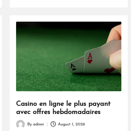
Casino en ligne le plus payant
avec offres hebdomadaires
By
admin
August 1, 2026
Posted