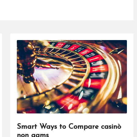
Smart Ways to Compare casinò
non aams