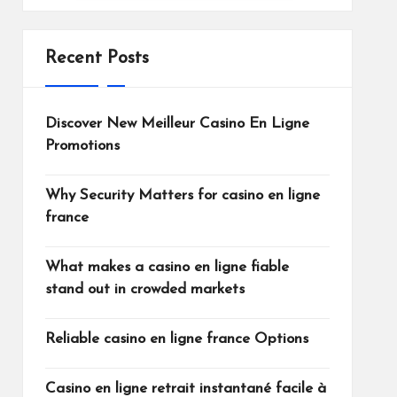
Recent Posts
Discover New Meilleur Casino En Ligne
Promotions
Why Security Matters for casino en ligne
france
What makes a casino en ligne fiable
stand out in crowded markets
Reliable casino en ligne france Options
Casino en ligne retrait instantané facile à