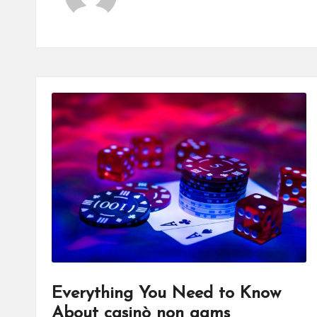
st
yl
e
B
y
g
e
o
r
Everything You Need to Know
g
About casinò non aams