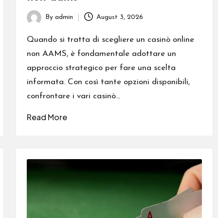
By
admin
August 3, 2026
Posted
by
Quando si tratta di scegliere un casinò online
non AAMS, è fondamentale adottare un
approccio strategico per fare una scelta
informata. Con così tante opzioni disponibili,
confrontare i vari casinò…
Read More