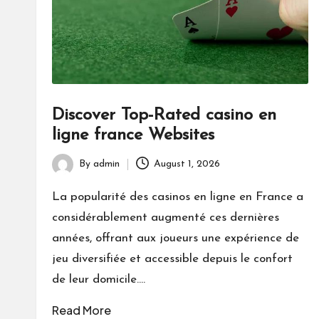
Discover Top-Rated casino en
ligne france Websites
By
admin
August 1, 2026
Posted
by
La popularité des casinos en ligne en France a
considérablement augmenté ces dernières
années, offrant aux joueurs une expérience de
jeu diversifiée et accessible depuis le confort
de leur domicile.…
Read More